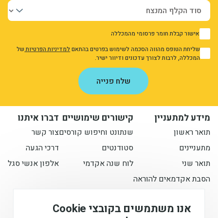
אישור קבלת חומר פרסומי מהמכללה
1
שליחת הטופס מהווה הסכמה לשימוש בפרטים בהתאם
למדיניות הפרטיות
של
1
המכללה, לרבות לצורך עדכונים ודיוור ישיר.
אני מאשר/ת את מדיניות הפרטיות
שלח פנייה
מידע למתעניין
קישורים שימושיים
דברו איתנו
תואר ראשון
שנתונט וחיפוש קורסים
צור קשר
מתעניינים
סטודנטים
דרכי הגעה
תואר שני
לוח שנה אקדמי
אלפון אנשי סגל
הסבת אקדמאים להוראה
הישארו מעודכנים איתנו
אנו משתמשים בקובצי Cookie