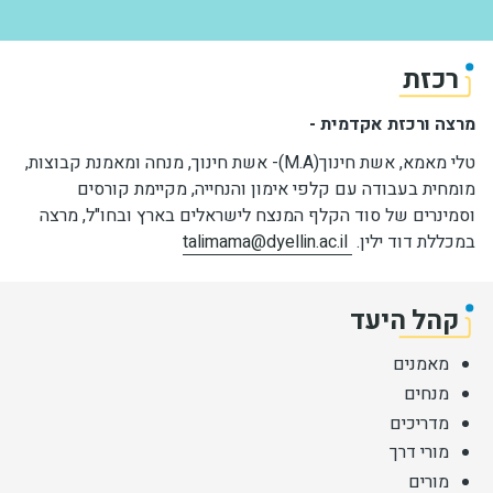
רכזת
מרצה ורכזת אקדמית -
טלי מאמא, אשת חינוך(M.A)- אשת חינוך, מנחה ומאמנת קבוצות,
מומחית בעבודה עם קלפי אימון והנחייה, מקיימת קורסים
וסמינרים של סוד הקלף המנצח לישראלים בארץ ובחו"ל, מרצה
במכללת דוד ילין.
talimama@dyellin.ac.il
קהל היעד
מאמנים
מנחים
מדריכים
מורי דרך
מורים