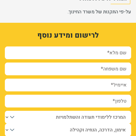
על-פי התקנות של משרד החינוך.
1
3318796
לרישום ומידע נוסף
ZHnnSQUCxZjYYEpY_Te5RYYU_jz0AX3PraTy76E6xxs
form-UfA2F34L6Bk2yH2b0VrieznNDN7kD1-XmdGXrjOkcoM
sion_registration_and_additional_info_node_6750_add_form
שם מלא*
שם משפחה*
איימיל*
טלפון*