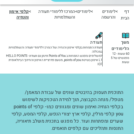
יחידות ומכונים
דף
לימודים
לימודים
המרכז ללימודי תעודה
קלפי אימון
והרשמה
והשתלמויות
והנחיה
הבית
חברה וקהילה
משך
תעודה
הלימודים
תעודת התמחות בקלפי אימון והנחיה של המרכז ללימודי תעודה והשתלמויות
במכללה
60 שעות - 12
למשלימים מפגש התמחות ב Points of You תינתן גם תעודת - HELLO POINTS
מפגשים של 5
L1 אימון בשיטת points of you, מטעם פדרציית האימון והחינוך הבינלאומית
שעות
ICF
התוכנית תעסוק בהיבטים שונים של עבודת המאמן/
מטפל/ מנחה הקבוצה, תוך למידת הטכניקות לשימוש
בקלפי הנחיה ואימון שונים ומגוונים כמו- קלפי points of
you קלפי מרלין, קלפי ארץ יצורי הנפש, קלפי המסע, קלפי
שערים ומפתחות ועוד. כל מפגש בתכנית משלב תיאוריה,
התנסות ותהליכים עם קלפים תואמים.