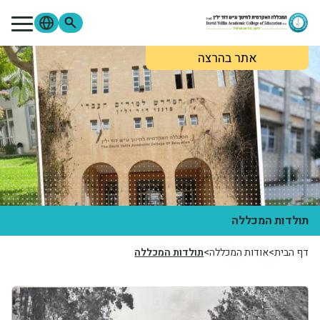
ילוג לתוכן העיקרי
אתר בהרצה
מתעניינים
סטודנטים
סגל
בוגרים
ספרייה
Moodle
פורטל הסטודנטים
פורטל הסגל
צור קשר
אודות המכללה
לימודים והרשמה
תולדות המכללה
דף הבית
אודות המכללה
תולדות המכללה
מידע שימושי
תמונה
מחקר ופירסומים