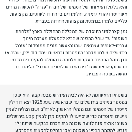
והיא גלגולו המאוחר של הסמינר של חברת "עזרה" להכשרת מורים
אשר יסדו יהודי גרמניה, והלימודים בו היו דו-לשוניים; מקצועות
כלליים נלמדו בגרמנית ומקצועות היהדות בעברית.
זמן קצר לפני היווסדה של המכללה התחוללה בארץ "מלחמת
השפות" עד שחל המפנה שהביא להפעלת מערכת חינוך
עברית-לאומית עצמאית. שמונה-עשר מורים ממוסדות "עזרה"
בירושלים שלחו מכתבי התפטרות ובראשם עמד דוד ילין, שהיה אז
סגן מנהל הסמינר. בעקבות מלחמה זו הוחלט להקים בית מדרש
חדש וקראו את שמו "בית המדרש למורים העברי". הלימוד בו
נעשה בשפה העברית.
בשנותיו הראשונות לא היה לבית המדרש מבנה קבע. הוא שכן
במספר בניינים בירושלים עד שבראשית שנת 1925 יצא דוד ילין,
מייסדו של הסמינר וגם מנהלו הראשון, לארה"ב ושם הצליח לעניין
אישים ומוסדות כדי שיסייעו לו להקים קרן לבניין קבע בירושלים.
בשובו ארצה פנה לוועד שכונת בית הכרם בבקשה שיינתן לו
מגרש להקמת הבניין בשכונה ואכן הוחלט להקצות מהקרקע