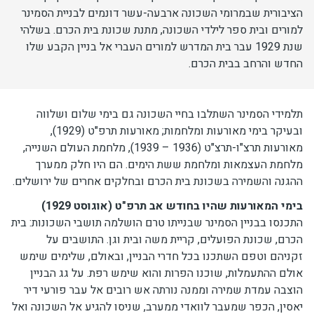
הציבורית שבמרומי השכונה ארבעה-עשר דונמים לבניית הסמינר
למורים ובית ספר לילדי השכונה, מתנת שכונת בית הכרם. בשלהי
שנת 1929 עבר בית המדרש למורים העברי אל בניין הקבע שלו
החדש והרחב בבית הכרם.
תלמידי הסמינר השתלבו בחיי השכונה גם בימי שלום ושלווה
ובעיקר בימי מאורעות ומלחמות; מאורעות תרפ"ט (1929),
מאורעות תרצ"ו-תרצ"ט (1936 – 1939), מלחמת העולם השנייה,
מלחמת העצמאות ומלחמת ששת הימים. הם היו חלק ממערך
ההגנה והשמירה בשכונת בית הכרם ובחלקים אחרים של ירושלים.
בימי המאורעות שהיו בחודש אב תרפ"ט (אוגוסט 1929)
התכנסו בבניין הסמינר שבנייתו טרם הושלמה תושבי השכונות: בית
הכרם, שכונת הפועלים, קריית משה ובית וגן. התושבים על
זקניהם וטפם השתכנו בכל חדרי הבניין, ובאולם, שלימים שימש
אולם ההתעמלות, שוכנו הפרות והוא שימש רפת. על גג הבניין
הוצבה עמדת שמירה וממנה נורתה אש רובים אל עבר פורעי דיר
יאסין, הכפר שמעבר לוואדי ממערב, שניסו להגיע אל השכונה ואל