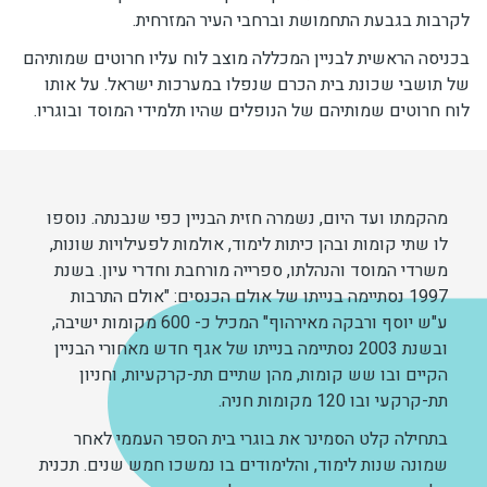
לקרבות בגבעת התחמושת וברחבי העיר המזרחית.
בכניסה הראשית לבניין המכללה מוצב לוח עליו חרוטים שמותיהם
של תושבי שכונת בית הכרם שנפלו במערכות ישראל. על אותו
לוח חרוטים שמותיהם של הנופלים שהיו תלמידי המוסד ובוגריו.
מהקמתו ועד היום, נשמרה חזית הבניין כפי שנבנתה. נוספו
לו שתי קומות ובהן כיתות לימוד, אולמות לפעילויות שונות,
משרדי המוסד והנהלתו, ספרייה מורחבת וחדרי עיון. בשנת
1997 נסתיימה בנייתו של אולם הכנסים: "אולם התרבות
ע"ש יוסף ורבקה מאירהוף" המכיל כ- 600 מקומות ישיבה,
ובשנת 2003 נסתיימה בנייתו של אגף חדש מאחורי הבניין
הקיים ובו שש קומות, מהן שתיים תת-קרקעיות, וחניון
תת-קרקעי ובו 120 מקומות חניה.
בתחילה קלט הסמינר את בוגרי בית הספר העממי לאחר
שמונה שנות לימוד, והלימודים בו נמשכו חמש שנים. תכנית