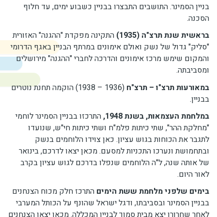
בניין הסמינר. התושבים התבצרו בבניין כשבוע ימים, עד חלוף
הסכנה.
בראשית שנת תרצ"ה (1935)
התקינה מפקדת "ההגנה" האזורית
"סליק" גדול של נשק ואולם אימונים במרתף הבניין באגף הדרומי
והמקום שימש מרכז אימונים והדרכה לחברי "ההגנה" מירושלים
ומסביבתה.
במאורעות תרצ"ו – תרצ"ח
(1936 – 1938) הוקמה תחנת נוטרים
בבניין.
במלחמת העצמאות, בשנת 1948,
התרכזו בבניין הסמינר לוחמי
"מחלקת ההר", שתי כיתות פלמ"ח ושתי כיתות חי"ש, שנועדו
לתגבר את הכוחות בגוש עציון. כאן צוידו הלוחמים בנשק
ובתחמושת ונערכו התכניות למסעם. מכאן יצאו לדרכם, בינואר
של אותה שנה, ל"ה הלוחמים שנפלו בדרכם לגוש עציון בקרב
לאור היום.
בימים שלפני מלחמת ששת הימים
התרכז חלק מכוח הצנחנים
בבניין הסמינר ובסביבתו, ודגל ישראל שהונף על הכותל המערבי
לאחר שחרורו יצא מבית סמוך לבניין המכללה. מכאן יצאו הצנחנים