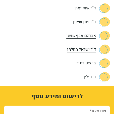
ד"ר איתי זמרן
ד"ר ניסן שיינין
אברהם אבן-שושן
ד"ר ישראל מהלמן
בן ציון דינור
דוד ילין
1
3327190
לרישום ומידע נוסף
kBqw53LWFwG772laCBm51wHNwU9nkdOYuP2GuRtVn04
form-UvCBlXQDmdXiXpLUxMGnHyMbJE-2adePKDtdkvo3MF0
sion_registration_and_additional_info_node_4764_add_form
שם מלא*