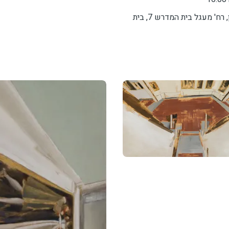
הגלריה לאמנות במכללה האקדמית לחינוך ע”ש דוד ילין, רח' מעגל בית המדרש 7, בית
תמונה