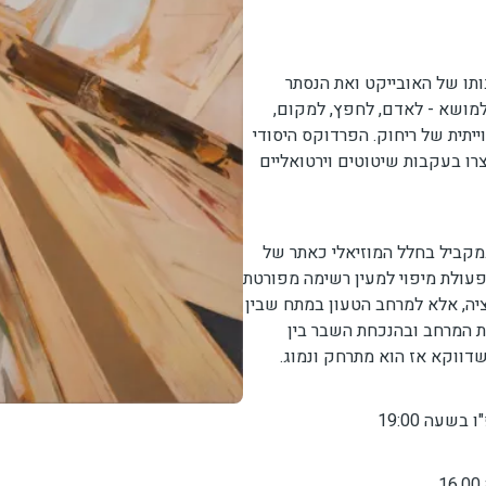
תו של האובייקט ואת הנסתר
מושא - לאדם, לחפץ, למקום,
יתית של ריחוק. הפרדוקס היסודי
וצרו בעקבות שיטוטים וירטואליים
במקביל בחלל המוזיאלי כאתר של
בפעולת מיפוי למעין רשימה מפורטת
ציה, אלא למרחב הטעון במתח שבין
יסת המרחב ובהנכחת השבר בין
שדווקא אז הוא מתרחק ונמוג.