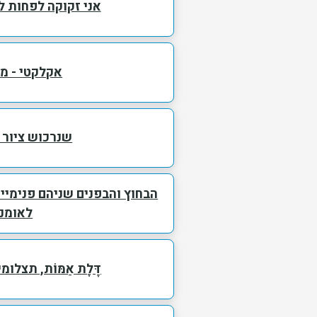
אני זקוקה לפחות 
אקלקטי - מ
שנרכוש ציור 
הבחוץ והבפנים שניהם פנימיי
לאומנ
דָּלֶת אַמּוֹת, תצלו