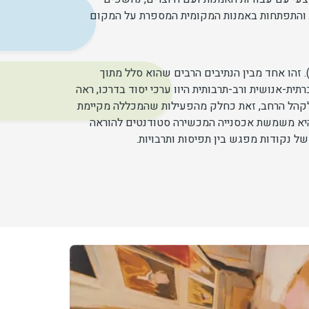
ת והתפתחות באמנות המקומית המספרת על המקום
גלריה לאמנות במכללה הוקמה בשנת 1996, ביוזמתו של איתי זמרן, איש חינוך פורץ דרך שכיהן כנשיא המכללה (2003-1988). זהו אחד מבין הנתיבים הרבים שהוא סלל מתוך
ית-אנושית ורב-תרבותית היוו ערכי יסוד בדרכו, ראה
ה לקהל הרחב, זאת כחלק מהפעילות שהמכללה מקיימת
 היא משמשת אכסנייה המכשירה סטודנטים להוראה
ל נקודות מפגש בין תפיסות ותרבויות.