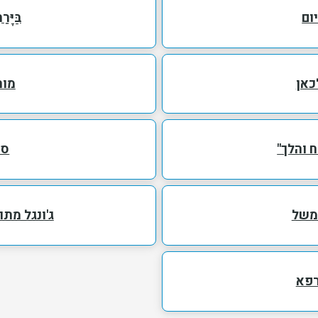
ום
בַּיָּר
כאן
מור
 והלך"
סמ
משל
ג'ונגל מת
רפא