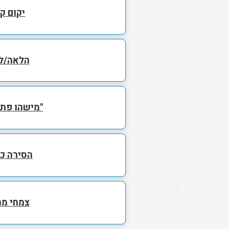
יקום קי
הלאה/ל
"מישהו פתח
הסירה כ
צמחי מ