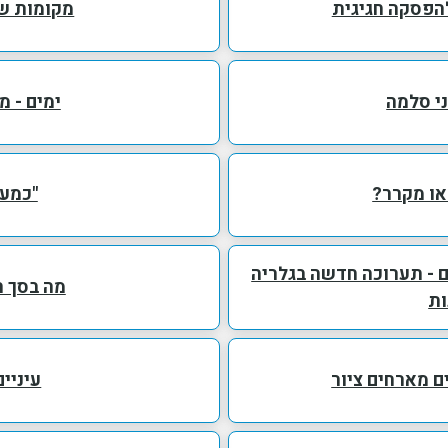
להפסקה חגיגית
מקומות שה
ני סלמה
ימים - 
או מקרר?
"כמעט
ם - תערוכה חדשה בגלריה
מה בסך ה
ות
מים מארחים ציור
עיניי