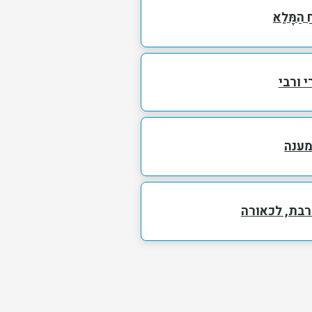
ֵחַ הַמָּלֵא
י ורבי
ענה
ורבת, לכאורה