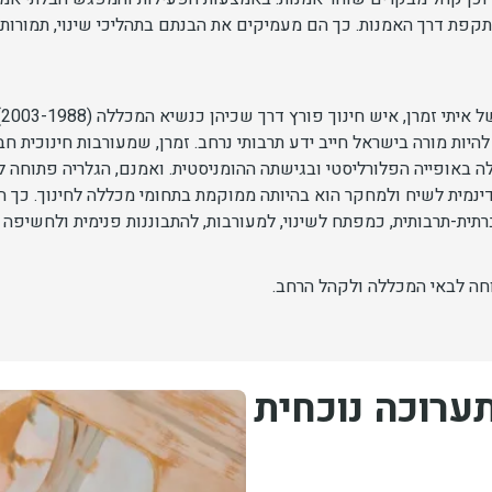
תקפת דרך האמנות. כך הם מעמיקים את הבנתם בתהליכי שינוי, תמורו
ה
 מורה בישראל חייב ידע תרבותי נרחב. זמרן, שמעורבות חינוכית חברת
ללה באופייה הפלורליסטי ובגישתה ההומניסטית. ואמנם, הגלריה פתוח
דינמית לשיח ולמחקר הוא בהיותה ממוקמת בתחומי מכללה לחינוך. כך
ת-תרבותית, כמפתח לשינוי, למעורבות, להתבוננות פנימית ולחשיפה ש
חה לבאי המכללה ולקהל הרחב.
תערוכה נוכחית
תמונה