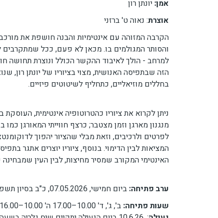
אמן:
יונתן רון
אוצרת
: נאוה ט' ברזני
הקרבה המזוהה עם אינטימיות והבנה חושפת את מורכבו
והסותר המגולמים בו. מכאן לא פעם, ככל שמתקרבים ל
למרחב - הולך לאיבוד ההקשר הכולל ונוצרת תחושה חווי
הזה שבתפיסה האנושית, מצוי בציוריו של יונתן רון, שנ
בחללים מוזיאליים, כתחליף לשיטוטים פיזיים.
ניתן לקרוא את ציוריו כהטרוטופיה אינטימית, העוסקת 
מנגנון מארגן וזמן מצטבר; כרצף חווייתי המאורגן כמו 
לפרטים ולרכיבים, וזאת מבלי שהציור יהפוך לדוקומנט
המציאות לבין הדימוי. בנוסף, ציוריו יוצרים אתגר בתפ
האינטימי המקורב שמסיר מחיצות, לבין העין שמבחינה 
ערב פתיחה:
ביום חמישי, 07.05.2026, כ"ב בסיון תשפ"ו בשעה 19:00
שעות פתיחה:
ב', ג', ד' 10.00–17.00 ה' 10.00–16.00
נעילה
: ,10.6.26 ביום הנעילה יתקיים שיח גלריה בשעה 16.00