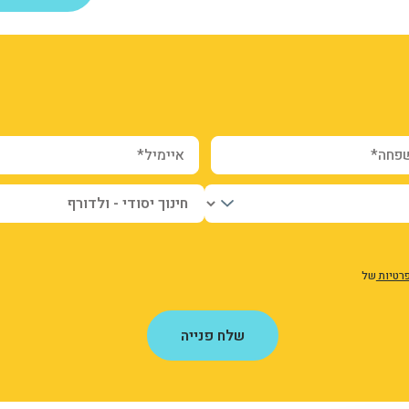
webform_submission_registr
form-jQO
w0D
ה*
איימיל*
פרטיות
של
שלח פנייה