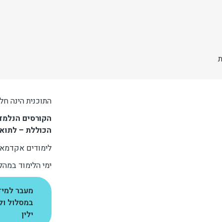
ת
התוכנית הינה חל
הקורסים הנלמדי
הכוללת – לתואר
לימודים אקדמאיי
ימי הלימוד במהלך
מעבר למידע
במסלול ול
ילין