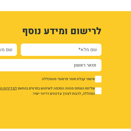
1
3315836
לרישום ומידע נוסף
syYi_g2x4HhKpxgT5Ukt31nAJ8HoIoRAnfwH34xY
f4WZAIBR5H4Trv9tIiTg4JsCQ2GZmA9EJe8megC0
ation_and_additional_info_node_11745_add_form
שם מלא*
שם משפח
אישור קבלת חומר פרסומי מהמכללה
1
שליחת הטופס מהווה הסכמה לשימוש בפרטים בהתאם
למדיניות ה
1
המכללה, לרבות לצורך עדכונים ודיוור ישיר.
אני מאשר/ת את מדיניות הפרטיות