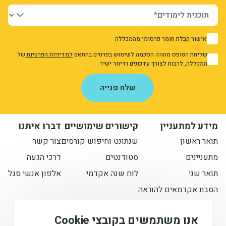
אישור קבלת חומר פרסומי מהמכללה
1
שליחת הטופס מהווה הסכמה לשימוש בפרטים בהתאם
למדיניות הפרטיות
של
1
המכללה, לרבות לצורך עדכונים ודיוור ישיר.
אני מאשר/ת את מדיניות הפרטיות
שלח פנייה
מידע למתעניין
קישורים שימושיים
דברו איתנו
תואר ראשון
שנתונט וחיפוש קורסים
צור קשר
מתעניינים
סטודנטים
דרכי הגעה
תואר שני
לוח שנה אקדמי
אלפון אנשי סגל
הסבת אקדמאים להוראה
הישארו מעודכנים איתנו
אנו משתמשים בקובצי Cookie