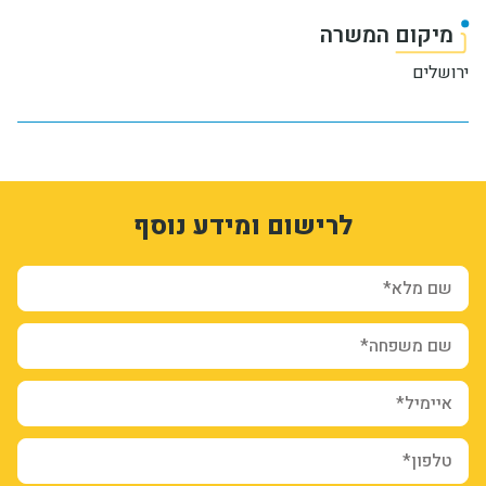
מיקום המשרה
ירושלים
1
3334059
לרישום ומידע נוסף
tPAzqK3rf-4Zd7t7UB306vUlQql3x7nLUxm-CG4bfMo
form-08jDNVMIkeSXdYHFN9Y0XgY13YwV3dddptLqn9rUeyM
ion_registration_and_additional_info_node_12567_add_form
שם מלא*
שם משפחה*
איימיל*
טלפון*