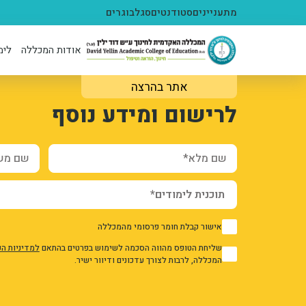
ילוג לתוכן העיקרי
מתעניינים
סטודנטים
סגל
בוגרים
אודות המכללה
לימ
אתר בהרצה
1
3328144
לרישום ומידע נוסף
njVgYZSPVUWKEJ3cU9XS0ETxQAhyakLQMFOTY
_flXEmQbx6NmFf3WNAhy5qXZ1MbhWgUd-r7X2a0
and_additional_info_taxonomy_term_96_add_form
שם מלא*
שם משפח
אישור קבלת חומר פרסומי מהמכללה
1
שליחת הטופס מהווה הסכמה לשימוש בפרטים בהתאם
למדיניות ה
1
המכללה, לרבות לצורך עדכונים ודיוור ישיר.
אני מאשר/ת את מדיניות הפרטיות