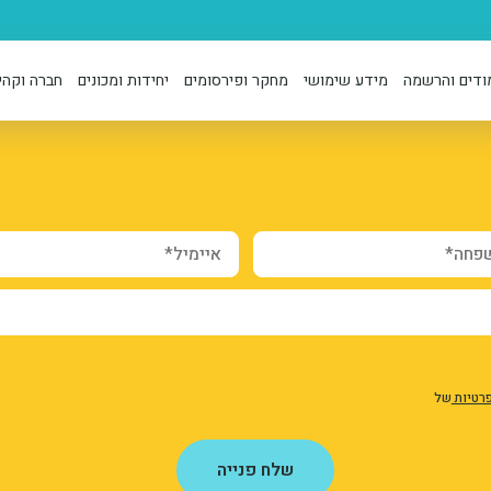
ודים והרשמה
מידע שימושי
מחקר ופירסומים
יחידות ומכונים
חברה וקהי
webform_submission_registration_
form-c__N
MxKoQN
ה*
איימיל*
פרטיות
של
שלח פנייה