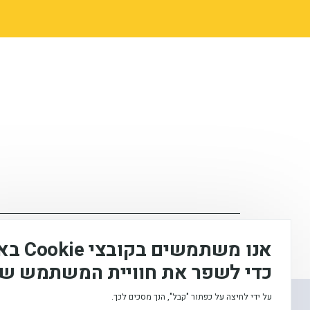
המכללה האקדמית לחינוך ע"ש דוד ילין (ע.ר), © 2026
אנו משתמשים
כדי לשפר את חוויית המשתמש של
עיצוב ופיתוח:
על ידי לחיצה על כפתור "קבל", הנך מסכים לכך.