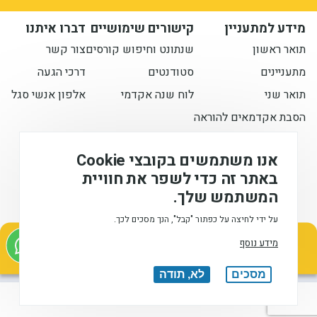
מידע למתעניין
קישורים שימושיים
דברו איתנו
תואר ראשון
שנתונט וחיפוש קורסים
צור קשר
מתעניינים
סטודנטים
דרכי הגעה
תואר שני
לוח שנה אקדמי
אלפון אנשי סגל
הסבת אקדמאים להוראה
הישארו מעודכנים איתנו
אנו משתמשים בקובצי Cookie
באתר זה כדי לשפר את חוויית
המשתמש שלך.
המכללה האקדמית לחינוך ע"ש דוד ילין (ע.ר), © 2026
על ידי לחיצה על כפתור "קבל", הנך מסכים לכך.
מתעניינים בלימודים
מידע נוסף
אודות
הצהרת
הצהרת
תנאי
עיצוב
השאירו פרטים ונחזור אליכם בהקדם
הנגישות
פרטיות
שימוש
ופיתוח:
מסכים
לא, תודה