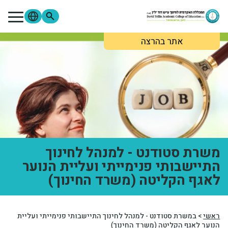
ילוג לתוכן העיקרי
אתר בהרצה
מתעניינים
סטודנטים
סגל
בוגרים
ספרייה
Moodle
פורטל הסטודנטים
פורטל הסגל
צור קשר
אודות המכללה
משרת סטודנט - למנהל לחינוך
לימודים והרשמה
התיישבותי פנימייתי ועליית הנוער
לאגף הקליטה (משרד החינוך)
מידע שימושי
מחקר ופירסומים
ראשי
>
במשרת סטודנט - למנהל לחינוך התיישבותי פנימייתי ועליית
הנוער לאגף הקליטה (משרד החינוך)