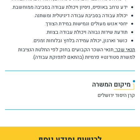
ידע נרחב באופיס, ניסיון ויכולת עבודה בסביבה ממוחשבת.
יכולת עבודה בסביבת עבודה דיגיטלית ומשתנה.
יחסי אנוש מעולים וגמישות במידת הצורך.
תודעת שירות גבוהה ויכולת עבודה בצוות.
כושר וארגון, יכולת עמידה בלחץ ובלוחות זמנים.
תנאי שכר:
תנאי השכר הקבועים בחוק לפי החלטת הנציבות
למשרת סטודנט+ פרמיות (בהתאם לתפוקת עבודה).
מיקום המשרה
קרן היסוד ירושלים
1
3333401
לרישום ומידע נוסף
0tr1ODL-AMLz_ktrDJzRpIyb1hKs3w8IHgGByK3LE5M
form-FYvabTFhJXdLZM9ZyUtAR3ixgaQL6mMIh7ysjNvtJQ0
ion_registration_and_additional_info_node_12563_add_form