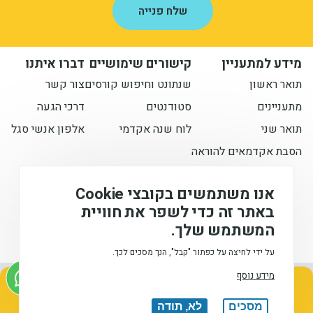
מידע למתעניין
קישורים שימושיים
דברו איתנו
תואר ראשון
שנתונט וחיפוש קורסים
צור קשר
מתעניינים
סטודנטים
דרכי הגעה
תואר שני
לוח שנה אקדמי
אלפון אנשי סגל
הסבת אקדמאים להוראה
הישארו מעודכנים איתנו
אנו משתמשים בקובצי Cookie
באתר זה כדי לשפר את חוויית
המשתמש שלך.
המכללה האקדמית לחינוך ע"ש דוד ילין (ע.ר), © 2026
על ידי לחיצה על כפתור "קבל", הנך מסכים לכך.
מידע נוסף
אודות
הצהרת
הצהרת
תנאי
מתעניינים בלימודים
עיצוב
הנגישות
פרטיות
שימוש
ופיתוח:
השאירו פרטים ונחזור אליכם בהקדם
מסכים
לא, תודה