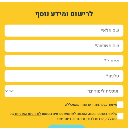
1
3333063
לרישום ומידע נוסף
klGUQF7aeK_NHk8XM_4hkvDIh3kCOtUZjsCqHuB19mM
form-F6JGJF9CpRj4EiMINDKvb1ija2p_np6TIwyIPOXxWSI
ion_registration_and_additional_info_node_12551_add_form
שם מלא*
שם משפחה*
איימיל*
טלפון*
אישור קבלת חומר פרסומי מהמכללה
1
שליחת הטופס מהווה הסכמה לשימוש בפרטים בהתאם
למדיניות הפרטיות
של
1
המכללה, לרבות לצורך עדכונים ודיוור ישיר.
אני מאשר/ת את מדיניות הפרטיות
שלח פנייה