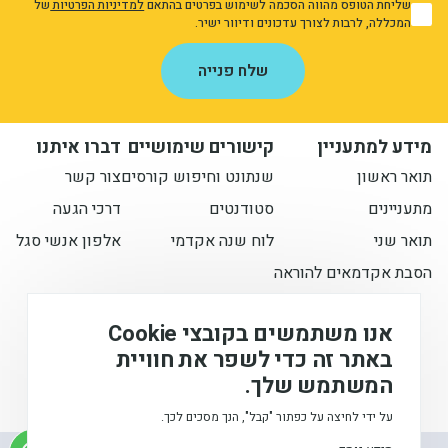
שליחת הטופס מהווה הסכמה לשימוש בפרטים בהתאם
למדיניות הפרטיות
של
1
המכללה, לרבות לצורך עדכונים ודיוור ישיר.
אני מאשר/ת את מדיניות הפרטיות
יחידות ומכונים
שלח פנייה
חברה וקהילה
מידע למתעניין
קישורים שימושיים
דברו איתנו
תואר ראשון
שנתונט וחיפוש קורסים
צור קשר
מתעניינים
סטודנטים
דרכי הגעה
תואר שני
לוח שנה אקדמי
אלפון אנשי סגל
הסבת אקדמאים להוראה
הישארו מעודכנים איתנו
אנו משתמשים בקובצי Cookie
באתר זה כדי לשפר את חוויית
המשתמש שלך.
המכללה האקדמית לחינוך ע"ש דוד ילין (ע.ר), © 2026
על ידי לחיצה על כפתור "קבל", הנך מסכים לכך.