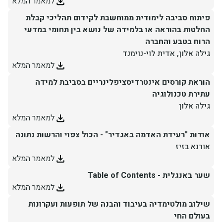
למאמר המלא
פיתוח סביבה לימודית ממוחשבת לקידום תהליכי קבלת
החלטות בהוראה או בלמידה של נושא בין תחומי במדעי
הרוח בטבע והחברה
גילה אלון, אדית לוי-נוימנד
למאמר המלא
הוראת קורסים אינטרדיסציפלינריים בסביבת למידה
עתירת טכנולוגיה
גילה אלון
למאמר המלא
אודות "רעידת האדמה באגדיר" - הכול צפוי והרשות נתונה
אורנא בזיז
למאמר המלא
שער באנגלית - Table of Contents
למאמר המלא
שילוב מולטימדיה בעיבוד והבנה של תופעות ועקרונות
בעולם החי