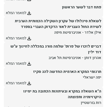
פתח דבר לשער הראשון
יחידות ומכונים
למאמר המלא
לשאלת סיגלולו של עקרון השקילה הכמותית הערבית
חברה וקהילה
לשירת החול העברית לאור הדקדוק העברי בספרד
אילן אלדר - אוניברסיטת חיפה
למאמר המלא
דברים לזכרו של פרופ' שלמה מורג במכללה לחינוך ע"ש
דוד ילין
אהרון דותן - אוניברסיטת תל אביב
למאמר המלא
תרגומי המקרא הארמית החדשה להג סקיז
יפה ישראלי
למאמר המלא
ה"א השאלה במקרא ובעיתונות הכתובה בת ימינו
היקרויותיה ותפוצתה
רות בורשטיין