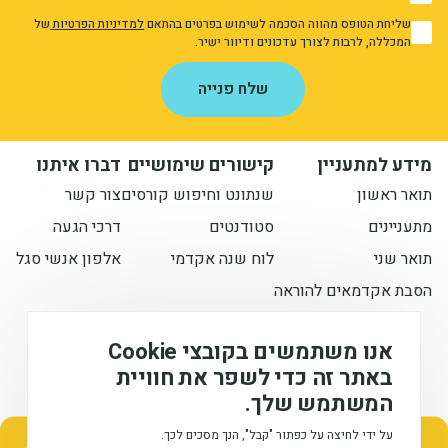
1
שליחת הטופס מהווה הסכמה לשימוש בפרטים בהתאם
למדיניות הפרטיות
של
1
המכללה, לרבות לצורך עדכונים ודיוור ישיר.
אני מאשר/ת את מדיניות הפרטיות
שלח פנייה
מידע למתעניין
קישורים שימושיים
דברו איתנו
תואר ראשון
שנתונט וחיפוש קורסים
צור קשר
מתעניינים
סטודנטים
דרכי הגעה
תואר שני
לוח שנה אקדמי
אלפון אנשי סגל
הסבת אקדמאים להוראה
הישארו מעודכנים איתנו
אנו משתמשים בקובצי Cookie
באתר זה כדי לשפר את חוויית
המשתמש שלך.
המכללה האקדמית לחינוך ע"ש דוד ילין (ע.ר), © 2026
מתעניינים בלימודים
על ידי לחיצה על כפתור "קבל", הנך מסכים לכך.