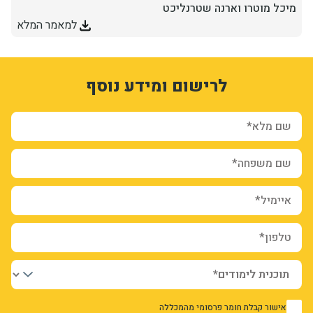
מיכל מוטרו וארנה שטרנליכט
למאמר המלא
1
3332448
לרישום ומידע נוסף
xZ9f_YFnmayGdF2ItloezgpdcXwlJFAehlVCNvfY_Ho
form-p4X1HbfImoED8MTV5tkqBQ9YGhqaev4cDv9HU_ufsG8
sion_registration_and_additional_info_node_6794_add_form
שם מלא*
שם משפחה*
איימיל*
טלפון*
אישור קבלת חומר פרסומי מהמכללה