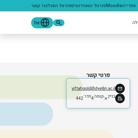
ספרייה
Moodle
פורטל הסטודנטים
פורטל הסגל
צור קשר
he
לה
פרטי קשר
yiftahgold@dyellin.ac.il
בניין
קומה
חדר
א'
4
442