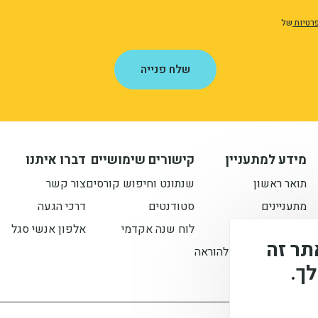
פרטיות
של
שלח פנייה
מידע למתעניין
קישורים שימושיים
דברו איתנו
תואר ראשון
שנתונט וחיפוש קורסים
צור קשר
מתעניינים
סטודנטים
דרכי הגעה
תואר שני
לוח שנה אקדמי
אלפון אנשי סגל
 בקובצי Cookie באתר זה
הסבת אקדמאים להוראה
ך.