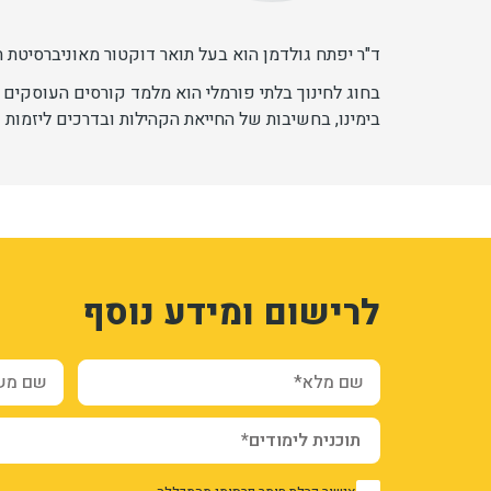
ד"ר יפתח גולדמן הוא בעל תואר דוקטור מאוניברסיטת ת
בחוג לחינוך בלתי פורמלי הוא מלמד קורסים העוסקי
בימינו, בחשיבות של החייאת הקהילות ובדרכים ליזמות 
1
3322259
לרישום ומידע נוסף
_cxcFKC7-g8y1TPxNu5EUVJxo3ocM-np1prgUCQ
DEKZY2aecqBcMANsQtoChHcjwf5IfvoJCjXGXS3A
ration_and_additional_info_node_6061_add_form
שם מלא*
שם משפח