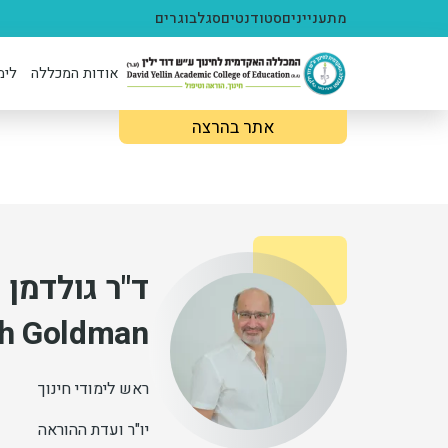
ילוג לתוכן העיקרי
מתעניינים
סטודנטים
סגל
בוגרים
אודות המכללה
לימ
אתר בהרצה
ד"ר גולדמן 
tah Goldman
ראש לימודי חינוך
יו"ר ועדת ההוראה