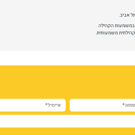
ל אביב.
ם במשמעות הקהילה
קהילתית משמעותית.
webform_submission_regist
form-FJA
03nC
ה*
איימיל*