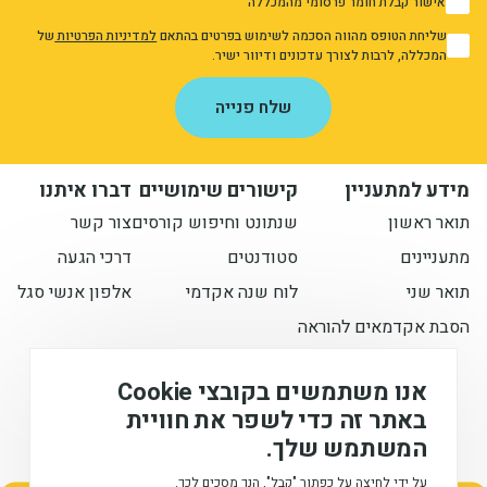
אישור קבלת חומר פרסומי מהמכללה
1
שליחת הטופס מהווה הסכמה לשימוש בפרטים בהתאם
למדיניות הפרטיות
של
1
המכללה, לרבות לצורך עדכונים ודיוור ישיר.
אני מאשר/ת את מדיניות הפרטיות
שלח פנייה
מידע למתעניין
קישורים שימושיים
דברו איתנו
תואר ראשון
שנתונט וחיפוש קורסים
צור קשר
מתעניינים
סטודנטים
דרכי הגעה
תואר שני
לוח שנה אקדמי
אלפון אנשי סגל
הסבת אקדמאים להוראה
הישארו מעודכנים איתנו
אנו משתמשים בקובצי Cookie
באתר זה כדי לשפר את חוויית
המשתמש שלך.
המכללה האקדמית לחינוך ע"ש דוד ילין (ע.ר), © 2026
על ידי לחיצה על כפתור "קבל", הנך מסכים לכך.