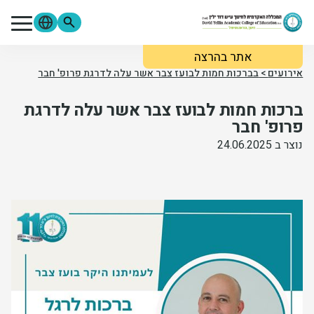
ילוג לתוכן העיקרי
אתר בהרצה
מתעניינים
סטודנטים
סגל
אירועים
>
בברכות חמות לבועז צבר אשר עלה לדרגת פרופ' חבר
בוגרים
ספרייה
Moodle
ברכות חמות לבועז צבר אשר עלה לדרגת
פורטל הסטודנטים
פורטל הסגל
צור קשר
פרופ' חבר
נוצר ב 24.06.2025
אודות המכללה
לימודים והרשמה
מידע שימושי
מחקר ופירסומים