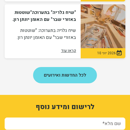
"שיח גלריה" בתערוכה"שוטטות
באזורי שבר" עם האומן יונתן רון.
שיח גלריה בתערוכה: "שוטטות
באזורי שבר" עם האומן יונתן רון.
קראו עוד
2026 יוני 10
לכל החדשות ואירועים
1
3326412
לרישום ומידע נוסף
Fhsjxz3WIqQPGI-0YZvfIyE2dNmRlhUqdHKBatUb2ac
form-JRlLDEJmH9Ok219oQPjUFd1V6L6qWj9Zxe05FfKjy00
ion_registration_and_additional_info_node_11830_add_form
שם מלא*