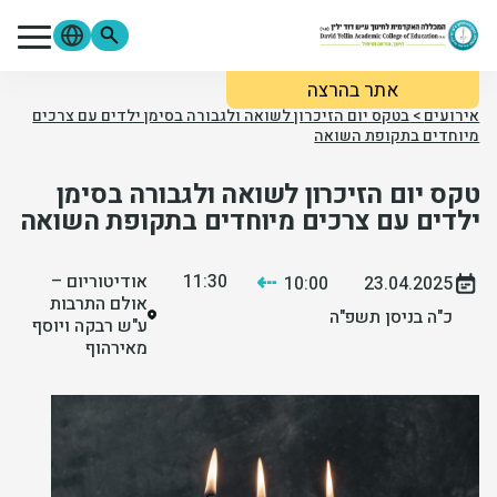
ילוג לתוכן העיקרי
אתר בהרצה
מתעניינים
סטודנטים
סגל
אירועים
>
בטקס יום הזיכרון לשואה ולגבורה בסימן ילדים עם צרכים
מיוחדים בתקופת השואה
בוגרים
ספרייה
Moodle
טקס יום הזיכרון לשואה ולגבורה בסימן
פורטל הסטודנטים
פורטל הסגל
צור קשר
ילדים עם צרכים מיוחדים בתקופת השואה
אודות המכללה
⇠
11:30
אודיטוריום –
10:00
23.04.2025
אולם התרבות
כ"ה בניסן תשפ"ה
ע"ש רבקה ויוסף
לימודים והרשמה
מאירהוף
מידע שימושי
מחקר ופירסומים